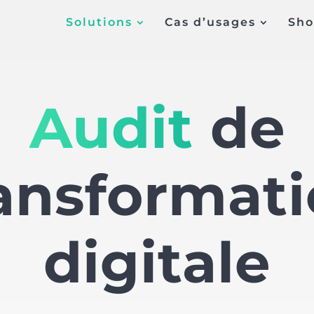
Solutions
Cas d’usages
Sh
Audit
de
ansformat
digitale