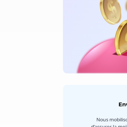
Env
Nous mobilis
d’assurer la me